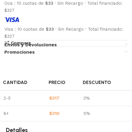
Oca
:
10 cuotas de
$33
·
Sin Recargo
·
Total financiado:
$327
Visa
:
10 cuotas de
$33
·
Sin Recargo
·
Total financiado:
$327
Compare
Envíos y Devoluciones
Promociones
CANTIDAD
PRECIO
DESCUENTO
2-5
$
317
3%
6+
$
310
5%
Detalles