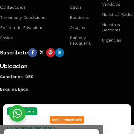
Vendidos
Contactanos
Gatos
Nuestras Redes
Términos y Condiciones
Roedores
Nuestros
Política de Privacidad
Cirugías
Doctores
Envios
Baños y
Urgencias
Peluquería
Suscríbete
Ubicacion
Canelones 1350
Esquina Ejido.
Creado por
Smart Panel
2025
Marca Registrada
.
Elegí tu zona
Envio Programable
Envío gratis desde $2.500