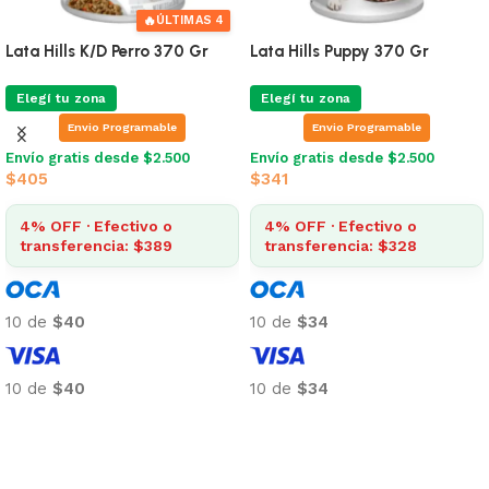
🔥
ÚLTIMAS 4
Lata Hills K/D Perro 370 Gr
Lata Hills Puppy 370 Gr
Elegí tu zona
Elegí tu zona
Envio Programable
Envio Programable
Envío gratis desde $2.500
Envío gratis desde $2.500
$
405
$
341
4% OFF · Efectivo o
4% OFF · Efectivo o
transferencia: $389
transferencia: $328
10 de
$40
10 de
$34
10 de
$40
10 de
$34
Añadir al carrito
Añadir al carrito