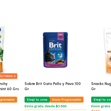
ÚLTIMAS 3
unchy
Sobre Brit Gato Pollo y Pavo 100
Snacks Nug
mint 60 Grs
Gr
Gr
ogramable
Elegí tu zona
Envio Programable
Elegí tu zo
Envío gratis desde $2.500
Envío grati