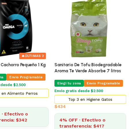
ra Gatos Equilibrio
Shampoo Para Perros y Gatos
5 Kg
Dominal
na
Envio Programable
Elegí tu zona
Envio Programable
s desde $2.500
Envío gratis desde $2.500
 en Alimento Gatos
Top 13 en Higiene Gatos
$
483
· Efectivo o
15% OFF · Efectivo o
rencia: $1.934
transferencia: $410