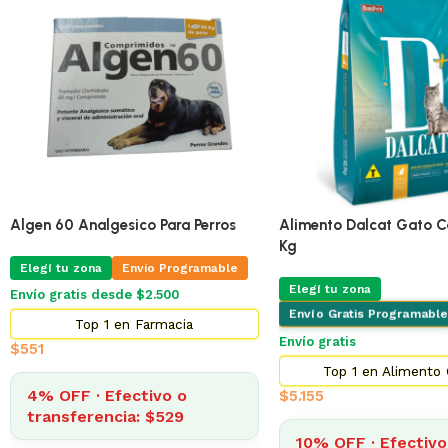
🔥
ÚLTIMAS 2
Pro Omega Cachorro Pequeño 3 Kg
Adipred Prednisolna 20 
X 10 Comprimidos
Elegí tu zona
Envio Programable
Elegí tu zona
Envio Pr
Envío gratis desde $2.500
Envío gratis desde $2.500
Top 2 en Alimento Perros
Top 3 en Farma
$
873
$
322
4% OFF · Efectivo o
transferencia: $838
4% OFF · Efectivo 
transferencia: $30