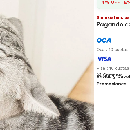
4% OFF · Ef
Sin existencias
Pagando c
Oca
:
10 cuotas
Visa
:
10 cuota
Compare
Envíos y Devo
Promociones