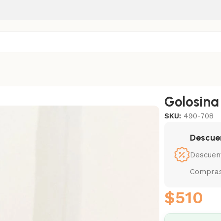
ola 3 en 1
Golosina
SKU:
490-708
Descue
Descuen
Compras
$
510