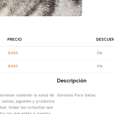
PRECIO
DESCUE
$
495
3%
$
485
5%
Descripción
onales cuidando la salud de
Golosina Para Gatos.
 camas, juguetes y productos
tuar todas las consultas que
das las que estén a nuestro