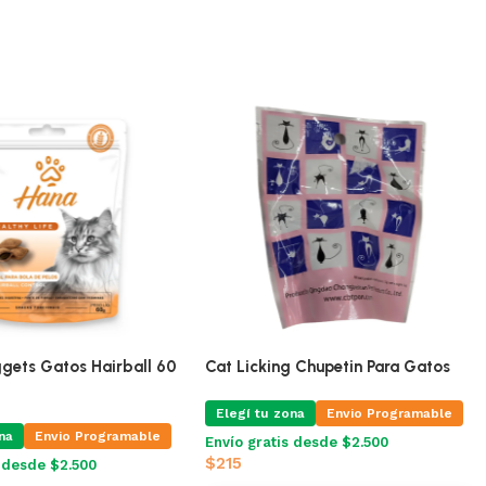
gets Gatos Hairball 60
Cat Licking Chupetin Para Gatos
Elegí tu zona
Envio Programable
na
Envio Programable
Envío gratis desde $2.500
$
215
s desde $2.500