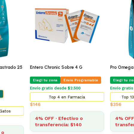
🔥
ÚLTIMAS 3
Mg Blister
Pro Omega Cachorro Raza Grande
Alimento Pa
15 Kg
Adultos 7.
ogramable
Elegí tu zona
Elegí tu zo
Envío Gratis Programable
Envío grati
Envío gratis
cia
Top 5
$
3.185
$
2.014
4% OFF · Efectivo o
o
4% OFF 
transferencia: $3.057
9
transfe