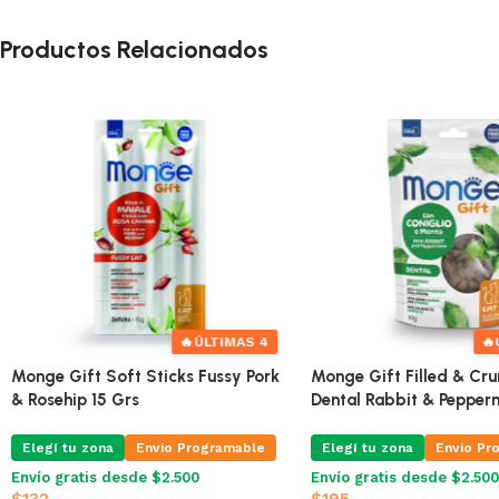
Productos Relacionados
🔥
ÚLTIMAS 4
🔥
Monge Gift Soft Sticks Fussy Pork
Monge Gift Filled & Cr
& Rosehip 15 Grs
Dental Rabbit & Pepper
Elegí tu zona
Envio Programable
Elegí tu zona
Envio Pr
Envío gratis desde $2.500
Envío gratis desde $2.500