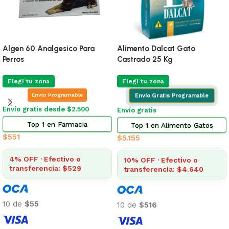
🔥
ÚLTIMAS 3
Entero Chronic Sobre 4 G
Pro Omega Cachorro Pequeño
1 Kg
Elegí tu zona
Elegí tu zona
Envio Programable
Envio Programable
Envío gratis desde $2.500
Envío gratis desde $2.500
Top 4 en Farmacia
Top 13 en Alimento Perros
$
146
$
356
4% OFF · Efectivo o
transferencia: $140
4% OFF · Efectivo o
transferencia: $342
10 de
$15
10 de
$36
10 de
$15