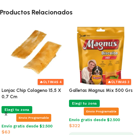
Productos Relacionados
🔥
🔥
ÚLTIMAS 4
ÚLTIMAS 3
Lonjac Chip Colageno 15,5 X
Galletas Magnus Mix 500 Grs
0,7 Cm
Elegí tu zona
Elegí tu zona
Envio Programable
Envio Programable
Envío gratis desde $2.500
$
322
Envío gratis desde $2.500
$
63