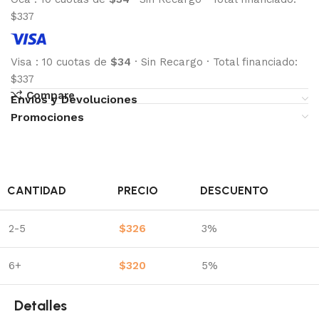
$337
Visa
:
10 cuotas de
$34
·
Sin Recargo
·
Total financiado:
$337
Compare
Envíos y Devoluciones
Promociones
CANTIDAD
PRECIO
DESCUENTO
2-5
$
326
3%
6+
$
320
5%
Detalles