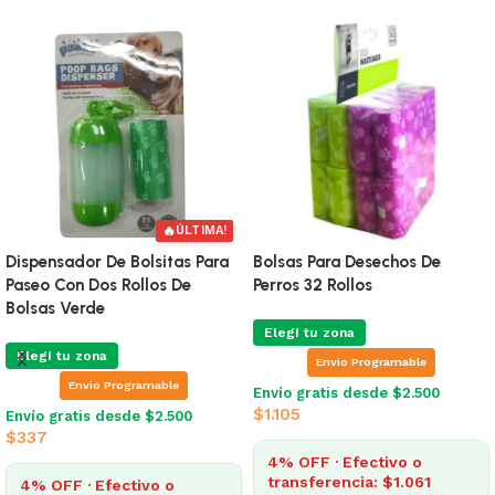
IMA!
Para
Bolsas Para Desechos De
Popi Biodegradable x4 R
Perros 32 Rollos
Elegí tu zona
Elegí tu zona
Envio Programable
Envio Programable
Envío gratis desde $2.500
$
273
Envío gratis desde $2.500
$
1.105
4% OFF · Efectivo o
transferencia: $262
4% OFF · Efectivo o
transferencia: $1.061