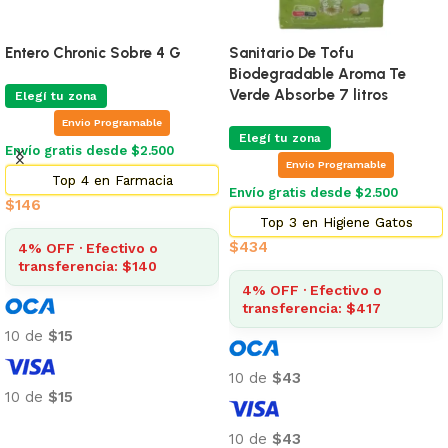
Entero Chronic Sobre 4 G
Sanitario De Tofu
Biodegradable Aroma Te
Verde Absorbe 7 litros
Elegí tu zona
Envio Programable
Elegí tu zona
Envío gratis desde $2.500
Envio Programable
Top 4 en Farmacia
Envío gratis desde $2.500
$
146
Top 3 en Higiene Gatos
$
434
4% OFF · Efectivo o
transferencia: $140
4% OFF · Efectivo o
transferencia: $417
10 de
$15
10 de
$43
10 de
$15
Añadir al carrito
10 de
$43