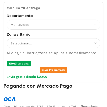
Calculá tu entrega
Departamento
Zona / Barrio
Al elegir el barrio/zona se aplica automáticamente.
Elegí tu zona
Envio Programable
Envío gratis desde $2.500
Pagando con Mercado Pago
Oca
:
10 cuotas de
$34
·
Sin Recargo
·
Total financiado: