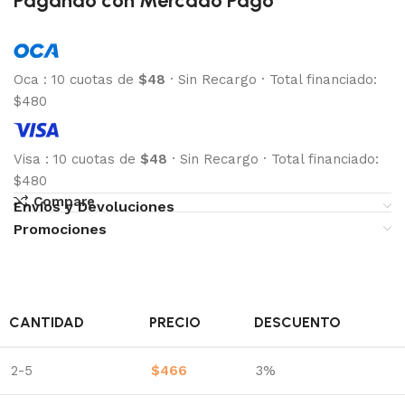
Pagando con Mercado Pago
Oca
:
10 cuotas de
$48
·
Sin Recargo
·
Total financiado:
$480
Visa
:
10 cuotas de
$48
·
Sin Recargo
·
Total financiado:
$480
Compare
Envíos y Devoluciones
Promociones
CANTIDAD
PRECIO
DESCUENTO
2-5
$
466
3%