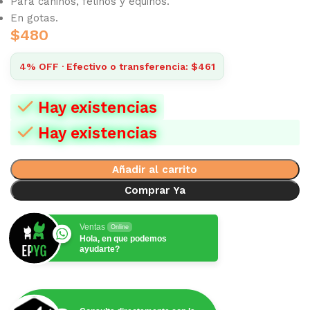
Para caninos, felinos y equinos.
En gotas.
$
480
4% OFF · Efectivo o transferencia: $461
Hay existencias
Hay existencias
Añadir al carrito
Comprar Ya
Ventas
Online
Hola, en que podemos
ayudarte?