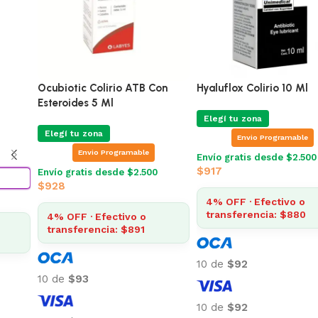
Ocubiotic Colirio ATB Con
Hyaluflox Colirio 10 Ml
Esteroides 5 Ml
Elegí tu zona
Elegí tu zona
Envio Programable
Envio Programable
Envío gratis desde $2.500
$
917
Envío gratis desde $2.500
$
928
4% OFF · Efectivo o
transferencia: $880
4% OFF · Efectivo o
transferencia: $891
10 de
$92
10 de
$93
10 de
$92