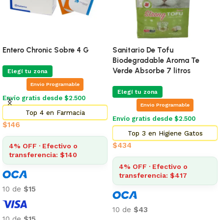
Entero Chronic Sobre 4 G
Sanitario De Tofu
Biodegradable Aroma Te
Verde Absorbe 7 litros
Elegí tu zona
Envio Programable
Elegí tu zona
Envío gratis desde $2.500
Envio Programable
Top 4 en Farmacia
Envío gratis desde $2.500
$
146
Top 3 en Higiene Gatos
$
434
4% OFF · Efectivo o
transferencia: $140
4% OFF · Efectivo o
transferencia: $417
10 de
$15
10 de
$43
10 de
$15