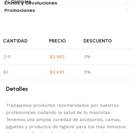
Compare
Envíos y Devoluciones
Promociones
CANTIDAD
PRECIO
DESCUENTO
2-5
$
2.952
3%
6+
$
2.891
5%
Detalles
Trabajamos productos recomendados por nuestros
profesionales cuidando la salud de tu mascotas.
Tenemos una amplia variedad de accesorios, camas,
juguetes y productos de higiene para los mas mimosos