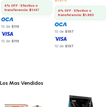
Top 1 en Camas Iglú y
Mantas
10 de
$135
$
1.707
10 de
$135
4% OFF · Efectivo o
transferencia: $1.639
Añadir al carrito
10 de
$171
10 de
$171
Añadir al carrito
Los Mas Vendidos