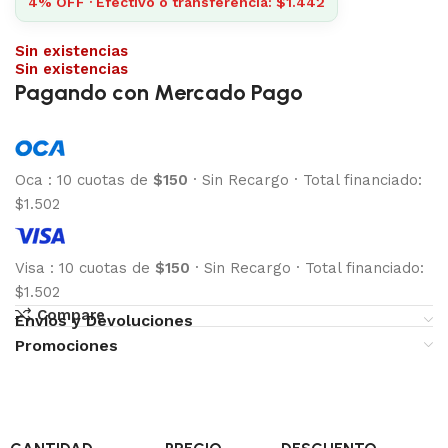
4% OFF · Efectivo o transferencia: $1.442
Sin existencias
Sin existencias
Pagando con Mercado Pago
Oca
:
10 cuotas de
$150
·
Sin Recargo
·
Total financiado:
$1.502
Visa
:
10 cuotas de
$150
·
Sin Recargo
·
Total financiado:
$1.502
Compare
Envíos y Devoluciones
Promociones