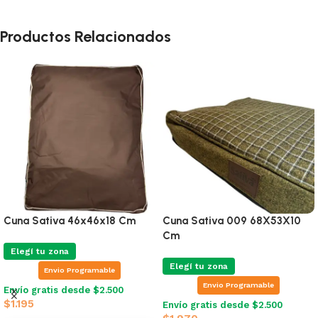
Productos Relacionados
Colchón Para Mascotas Relax
Ferplast Lila
Elegí tu zona
Envio Programable
Colchón Para Mascotas Soffy
Envío gratis desde $2.500
Ferplast 60x40x10 cm Rojo
$
1.346
Elegí tu zona
4% OFF · Efectivo o
Envio Programable
transferencia: $1.292
Envío gratis desde $2.500