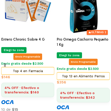
🔥
ÚLTIMAS 2
Entero Chronic Sobre 4 G
Pro Omega Cachorro Pequeño
1 Kg
Elegí tu zona
Elegí tu zona
Envio Programable
Envio Programable
Envío gratis desde $2.500
Envío gratis desde $2.500
Top 4 en Farmacia
Top 13 en Alimento Perros
$
146
$
356
4% OFF · Efectivo o
transferencia: $140
4% OFF · Efectivo o
transferencia: $342
10 de
$15