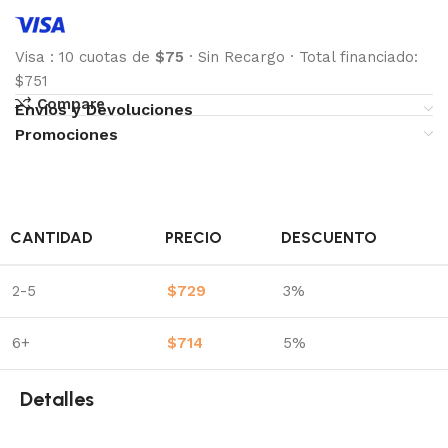
Visa
:
10 cuotas de
$75
·
Sin Recargo
·
Total financiado:
$751
Compare
Envíos y Devoluciones
Promociones
CANTIDAD
PRECIO
DESCUENTO
2-5
$
729
3%
6+
$
714
5%
Detalles