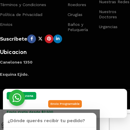
Nuestras Redes
Términos y Condiciones
Roedores
Nuestros
Política de Privacidad
Cirugías
Doctores
Envios
Baños y
Urgencias
Peluquería
Suscríbete
Ubicacion
Canelones 1350
Esquina Ejido.
Creado por
Smart Panel
2025
Marca Registrada
.
Elegí tu zona
Envio Programable
Envío gratis desde $2.500
¿Dónde querés recibir tu pedido?