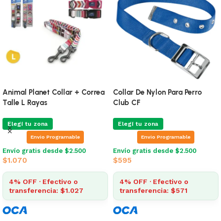
Collar Mas Correa Talle L
Collar Mas Correa Talle L
Monstruitos
Estrellas Verde Manzana
Elegí tu zona
Elegí tu zona
Envio Programable
Envio Programable
Envío gratis desde $2.500
Envío gratis desde $2.500
$
1.044
$
1.044
4% OFF · Efectivo o
4% OFF · Efectivo o
transferencia: $1.002
transferencia: $1.002