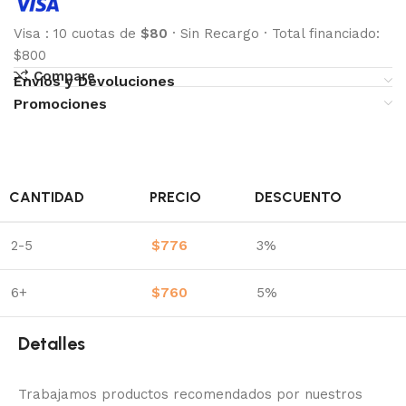
Visa
:
10 cuotas de
$80
·
Sin Recargo
·
Total financiado:
$800
Compare
Envíos y Devoluciones
Promociones
CANTIDAD
PRECIO
DESCUENTO
2-5
$
776
3%
6+
$
760
5%
Detalles
Trabajamos productos recomendados por nuestros