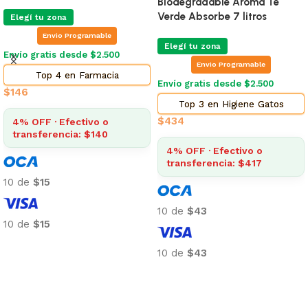
Biodegradable Aroma Te
Verde Absorbe 7 litros
Elegí tu zona
Envio Programable
Elegí tu zona
Envío gratis desde $2.500
Envio Programable
Top 4 en Farmacia
Envío gratis desde $2.500
$
146
Top 3 en Higiene Gatos
$
434
4% OFF · Efectivo o
transferencia: $140
4% OFF · Efectivo o
transferencia: $417
10 de
$15
10 de
$43
10 de
$15
Añadir al carrito
10 de
$43
Añadir al carrito