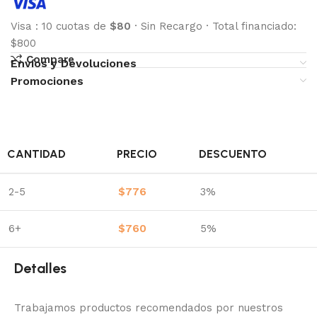
Visa
:
10 cuotas de
$80
·
Sin Recargo
·
Total financiado:
$800
Compare
Envíos y Devoluciones
Promociones
CANTIDAD
PRECIO
DESCUENTO
2-5
$
776
3%
6+
$
760
5%
Detalles
Trabajamos productos recomendados por nuestros