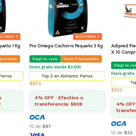
ÚLTIMAS 4
queño 3 Kg
Adipred Prednisolna 20 Mg Blister
X 10 Comprimidos
Promo Alim
ogramable
Kg Mas Ju
Elegí tu zona
Envio Programable
Varios
Envío gratis desde $2.500
Perros
Elegí tu zo
Top 3 en Farmacia
Envío Grat
$
322
Envío gratis
o
8
4% OFF · Efectivo o
Top 5
transferencia: $309
$
3.
$
3.238
4% OFF 
transfe
10 de
$32