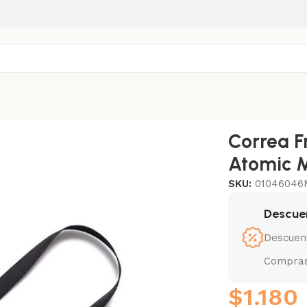
al Atomic M
Correa F
Atomic 
SKU:
01046046
Descue
Descuen
Compras
$
1.180