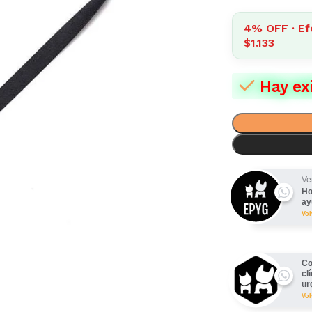
4% OFF · Ef
$1.133
Hay ex
Ve
Ho
ay
Vo
Co
cl
ur
Vo