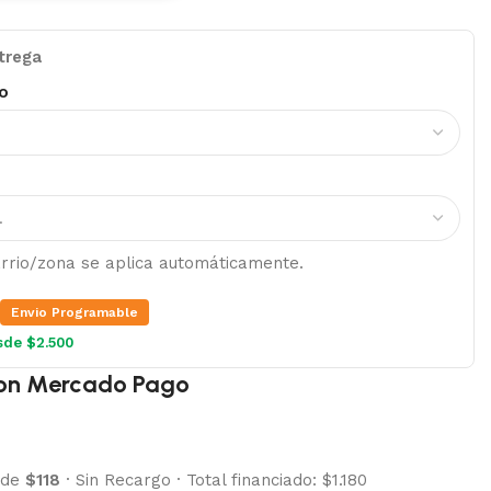
trega
o
barrio/zona se aplica automáticamente.
Envio Programable
sde $2.500
on Mercado Pago
 de
$118
·
Sin Recargo
·
Total financiado: $1.180