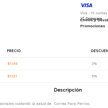
Visa
:
10 cuota
Compare
Envíos y Devo
Promociones
PRECIO
DESCUE
$
1.145
3%
$
1.121
5%
Descripción
onales cuidando la salud de
Correa Para Perros.