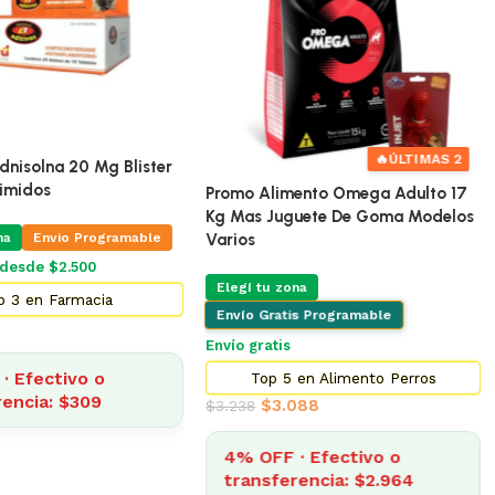
🔥
ÚLTIMAS 5
🔥
ÚLTIMAS 2
Pro Omega Cachorro Raza Grande
15 Kg
ento Omega Adulto 17
guete De Goma Modelos
Elegí tu zona
Envío Gratis Programable
na
Envío gratis
is Programable
$
3.185
4% OFF · Efectivo o
 en Alimento Perros
transferencia: $3.057
088
· Efectivo o
10 de
$318
rencia: $2.964