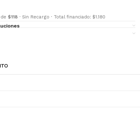
s de
$118
·
Sin Recargo
·
Total financiado: $1.180
luciones
NTO