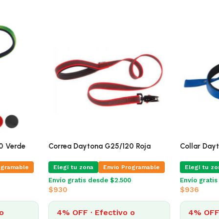
0 Verde
Correa Daytona G25/120 Roja
Collar Day
ogramable
Elegí tu zona
Envio Programable
Elegí tu zo
Envío gratis desde $2.500
Envío grati
$
930
$
936
o
4% OFF · Efectivo o
4% OFF 