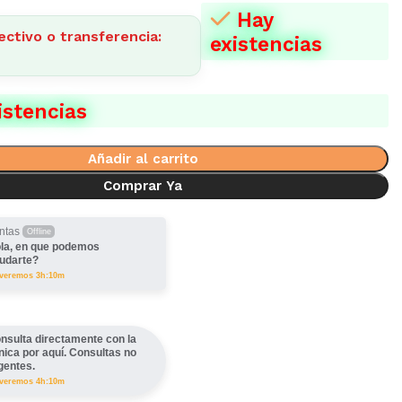
Hay
ectivo o transferencia:
existencias
istencias
Añadir al carrito
Comprar Ya
ntas
Offline
la, en que podemos
udarte?
lveremos 3h:10m
nsulta directamente con la
ínica por aquí. Consultas no
gentes.
lveremos 4h:10m