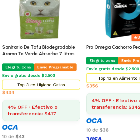
🔥
ÚLTIMAS 4
🔥
Pro Omega Cachorro Pequeño 1 Kg
Pro Omega Cachorro Pe
Elegí tu zona
Envio Programable
Elegí tu zona
Envio Pr
Envío gratis desde $2.500
Envío gratis desde $2.500
Top 13 en Alimento Perros
Top 2 en Alimento 
$
356
$
873
4% OFF · Efectivo o
4% OFF · Efectivo 
transferencia: $342
transferencia: $83
10 de
$36
10 de
$87