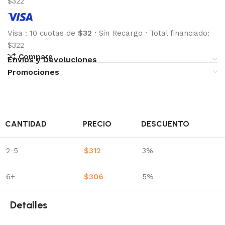
$322
Visa
:
10 cuotas de
$32
·
Sin Recargo
·
Total financiado:
$322
Compare
Envíos y Devoluciones
Promociones
CANTIDAD
PRECIO
DESCUENTO
2-5
$
312
3%
6+
$
306
5%
Detalles