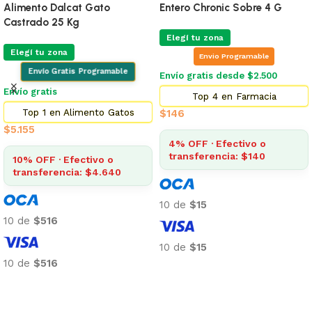
Alimento Dalcat Gato
Entero Chronic Sobre 4 G
Castrado 25 Kg
Elegí tu zona
Elegí tu zona
Envio Programable
Envío Gratis Programable
Envío gratis desde $2.500
Envío gratis
Top 4 en Farmacia
Top 1 en Alimento Gatos
$
146
$
5.155
4% OFF · Efectivo o
transferencia: $140
10% OFF · Efectivo o
transferencia: $4.640
10 de
$15
10 de
$516
10 de
$15
10 de
$516
Añadir al carrito
Añadir al carrito