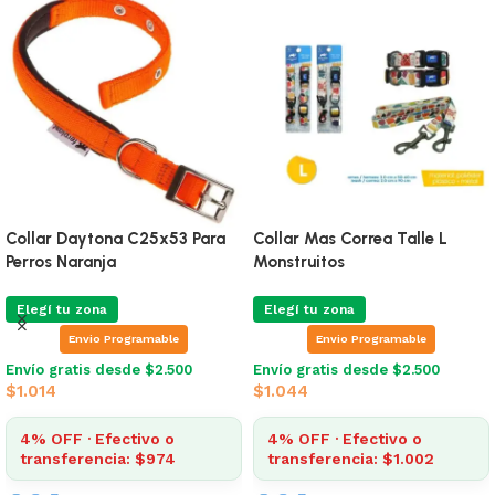
le L
Collar Mas Correa Talle L
Collar Mas Correa Tal
Estrellas Verde Manzana
Lunares Gris
Elegí tu zona
Elegí tu zona
e
Envio Programable
Envio Programabl
500
Envío gratis desde $2.500
Envío gratis desde $2.
$
1.044
$
1.044
o
4% OFF · Efectivo o
4% OFF · Efectivo 
02
transferencia: $1.002
transferencia: $1.0