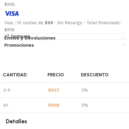
$956
Visa
:
10 cuotas de
$96
·
Sin Recargo
·
Total financiado:
$956
Compare
Envíos y Devoluciones
Promociones
CANTIDAD
PRECIO
DESCUENTO
2-5
$
927
3%
6+
$
908
5%
Detalles