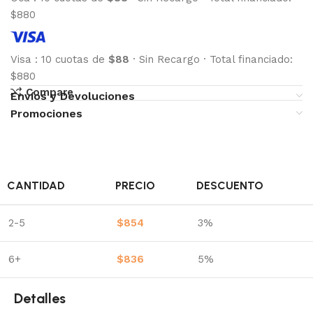
$880
Visa
:
10 cuotas de
$88
·
Sin Recargo
·
Total financiado:
$880
Compare
Envíos y Devoluciones
Promociones
CANTIDAD
PRECIO
DESCUENTO
2-5
$
854
3%
6+
$
836
5%
Detalles