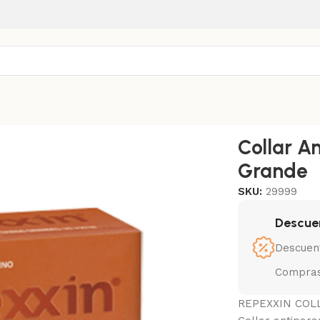
Repexxin Grande
Collar A
Grande
SKU:
29999
Descue
Descuen
Compras
REPEXXIN COLLA