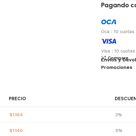
Pagando c
Oca
:
10 cuotas
Visa
:
10 cuota
Compare
Envíos y Devo
Promociones
PRECIO
DESCUE
$
1.164
3%
$
1.140
5%