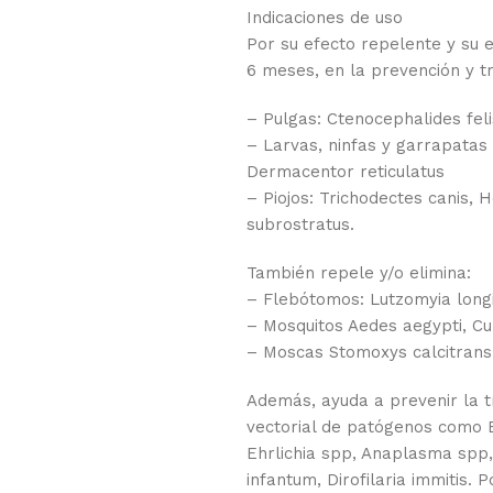
Indicaciones de uso
Por su efecto repelente y su e
6 meses, en la prevención y t
– Pulgas: Ctenocephalides feli
– Larvas, ninfas y garrapatas 
Dermacentor reticulatus
– Piojos: Trichodectes canis, 
subrostratus.
También repele y/o elimina:
– Flebótomos: Lutzomyia long
– Mosquitos Aedes aegypti, Cu
– Moscas Stomoxys calcitrans
Además, ayuda a prevenir la t
vectorial de patógenos como 
Ehrlichia spp, Anaplasma spp
infantum, Dirofilaria immitis. P