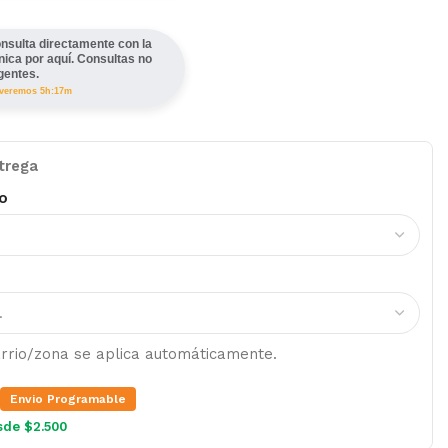
nsulta directamente con la
ínica por aquí. Consultas no
gentes.
lveremos 5h:17m
trega
o
barrio/zona se aplica automáticamente.
Envio Programable
sde $2.500