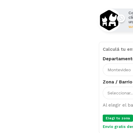
Co
cl
ur
Vo
Calculá tu en
Departament
Zona / Barrio
Al elegir el 
Elegí tu zona
Envío gratis de