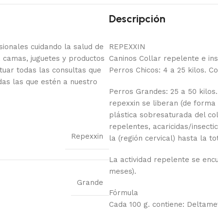
Descripción
onales cuidando la salud de
REPEXXIN
 camas, juguetes y productos
Caninos Collar repelente e in
tuar todas las consultas que
Perros Chicos: 4 a 25 kilos. C
das las que estén a nuestro
Perros Grandes: 25 a 50 kilos.
repexxin se liberan (de forma 
plástica sobresaturada del col
repelentes, acaricidas/insecti
Repexxin
la (región cervical) hasta la to
La actividad repelente se enc
meses).
Grande
Fórmula
Cada 100 g. contiene: Deltametr