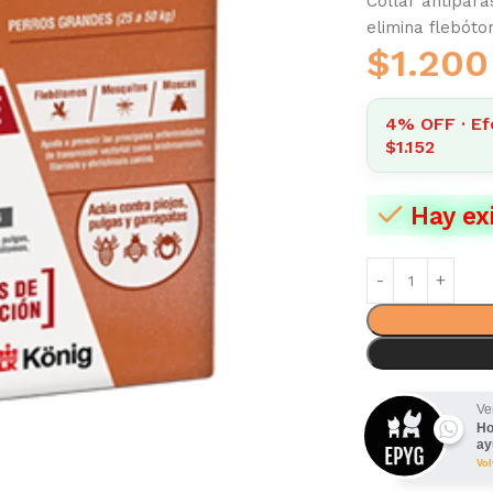
Collar antipara
elimina flebóto
$
1.200
4% OFF · Ef
$1.152
Hay ex
Ve
Ho
ay
Vo