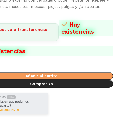
sitario externo con verdadero poder repelente. Repele y
mos, mosquitos, moscas, piojos, pulgas y garrapatas.
Hay
ectivo o transferencia:
existencias
istencias
Añadir al carrito
Comprar Ya
ntas
Offline
la, en que podemos
udarte?
lveremos 4h:17m