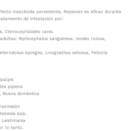
fecto insecticida persistente, Repexxin es eficaz durante
ratamiento de infestación por:
s, Ctenocephalides canis.
adultas: Riphicephalus sanguineus, Ixodes ricinus,
Heterodoxus spiniges, Linognathus setosus, Felicola
ipalpis
lex pipiens
, Musca doméstica
rasmisión
Babesia spp,
, Leishmania
or lo tanto,