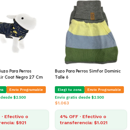
Doble Polar Cuadros
Ferribiella Buzo Para Perros
e 5
Cappotto Air Coat Negro 27 Cm
na
Envio Programable
Elegí tu zona
Envio Programable
s desde $2.500
Envío gratis desde $2.500
$
959
· Efectivo o
4% OFF · Efectivo o
rencia: $902
transferencia: $921