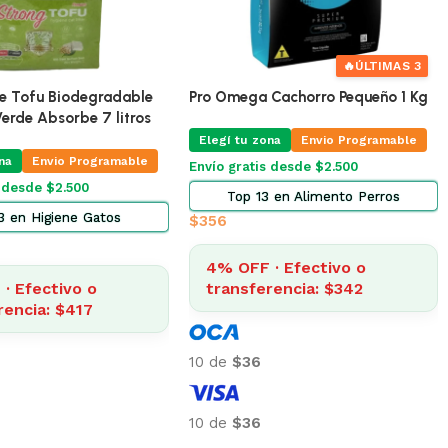
ra Gatos Equilibrio
Shampoo Para Perros y Gatos
5 Kg
Dominal
na
Envio Programable
Elegí tu zona
Envio Programable
s desde $2.500
Envío gratis desde $2.500
 en Alimento Gatos
Top 13 en Higiene Gatos
$
483
· Efectivo o
15% OFF · Efectivo o
rencia: $1.934
transferencia: $410
10 de
$48
10 de
$48