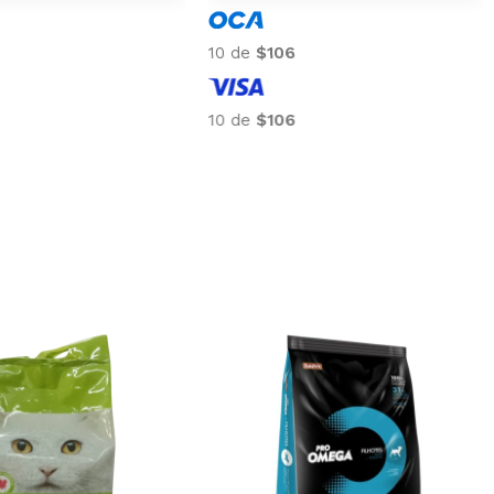
10 de
$96
10 de
$96