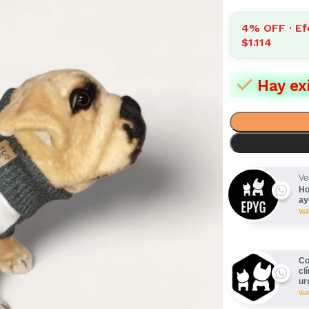
4% OFF · Ef
$1.114
Hay ex
Ve
Ho
ay
Vo
Co
cl
ur
Vo