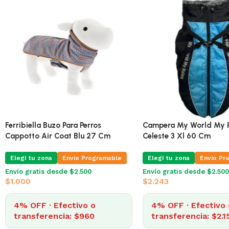
Impermeable Cosmo Mele/Apple 36
Ferribiella Buzo Para Per
Cm
Cappotto Air Coat Blu 
Elegí tu zona
Envio Programable
Elegí tu zona
Envio Pr
Envío gratis desde $2.500
Envío gratis desde $2.500
$
1.690
$
1.000
4% OFF · Efectivo o
4% OFF · Efectivo 
transferencia: $1.622
transferencia: $96