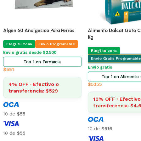
🔥
ÚLTIMAS 3
Pro Omega Cachorro Pequeño 3 Kg
Adipred Prednisolna 20 
X 10 Comprimidos
Elegí tu zona
Envio Programable
Elegí tu zona
Envio Pr
Envío gratis desde $2.500
Envío gratis desde $2.500
Top 2 en Alimento Perros
Top 3 en Farma
$
873
$
322
4% OFF · Efectivo o
transferencia: $838
4% OFF · Efectivo 
transferencia: $30
10 de
$87
10 de
$32
10 de
$87
10 de
$32