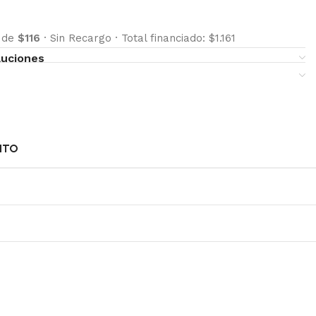
s de
$116
·
Sin Recargo
·
Total financiado: $1.161
luciones
NTO