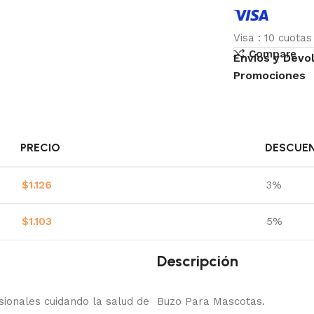
Visa
:
10 cuota
Compare
Envíos y Devo
Promociones
PRECIO
DESCUE
$
1.126
3%
$
1.103
5%
Descripción
onales cuidando la salud de
Buzo Para Mascotas.