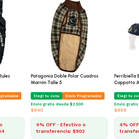
ros
Campera My World My Rules
Patagonia 
27 Cm
Celeste 3 Xl 60 Cm
Marrón Tall
ogramable
Elegí tu zona
Envio Programable
Elegí tu zo
Envío gratis desde $2.500
Envío grati
$
2.243
$
940
o
4% OFF · Efectivo o
4% OFF 
0
transferencia: $2.154
transfe