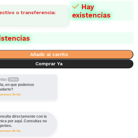
Hay
ectivo o transferencia:
existencias
istencias
Añadir al carrito
Comprar Ya
ntas
Offline
la, en que podemos
udarte?
lveremos 5h:5m
nsulta directamente con la
ínica por aquí. Consultas no
gentes.
lveremos 6h:5m