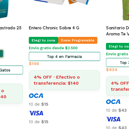
🔥
ÚLTIMAS 4
Mg Blister
Pro Omega Cachorro Raza Grande
Alimento Pa
15 Kg
Adultos 7.
ogramable
Elegí tu zona
Elegí tu zo
Envío Gratis Programable
Envío grati
Envío gratis
cia
Top 5
$
3.185
$
2.014
4% OFF · Efectivo o
o
4% OFF 
transferencia: $3.057
9
transfe
10 de
$318
10 de
$201
10 de
$318
10 de
$201