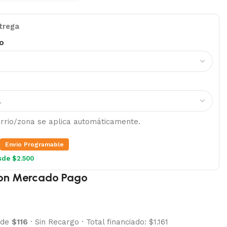
trega
o
barrio/zona se aplica automáticamente.
Envio Programable
sde $2.500
on Mercado Pago
 de
$116
·
Sin Recargo
·
Total financiado: $1.161