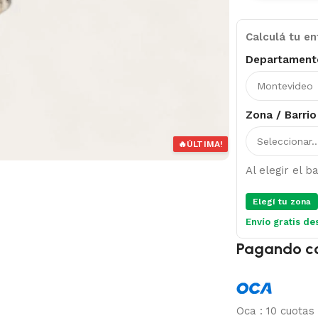
Calculá tu en
Departament
Zona / Barrio
🔥
ÚLTIMA!
Al elegir el 
Elegí tu zona
Envío gratis de
Pagando c
Oca
:
10 cuotas