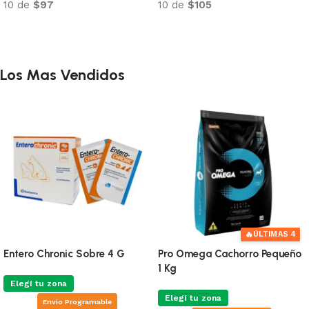
10 de
$97
10 de
$105
Añadir al carrito
Añadir al carrito
Los Mas Vendidos
🔥
ÚLTIMAS 4
Entero Chronic Sobre 4 G
Pro Omega Cachorro Pequeño
1 Kg
Elegí tu zona
Elegí tu zona
Envio Programable