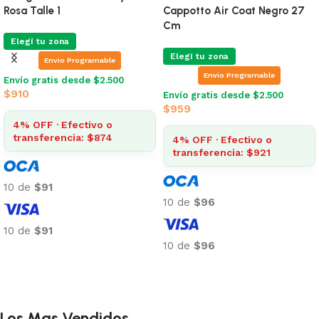
Rosa Talle 1
Cappotto Air Coat Negro 27
Cm
Elegí tu zona
Elegí tu zona
Envio Programable
Envio Programable
Envío gratis desde $2.500
$
910
Envío gratis desde $2.500
$
959
4% OFF · Efectivo o
transferencia: $874
4% OFF · Efectivo o
transferencia: $921
10 de
$91
10 de
$96
10 de
$91
10 de
$96
Añadir al carrito
Añadir al carrito
Los Mas Vendidos