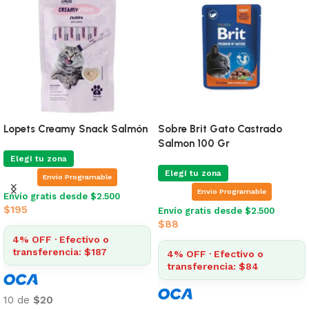
Sobre Sieger Perro y Gato
Cat Licking Chupetin Para
Recovery 100 Gr
Gatos
Elegí tu zona
Elegí tu zona
Envio Programable
Envio Programable
Envío gratis desde $2.500
Envío gratis desde $2.500
$
195
$
215
4% OFF · Efectivo o
4% OFF · Efectivo o
transferencia: $187
transferencia: $206