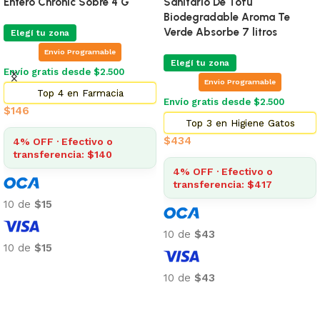
Entero Chronic Sobre 4 G
Sanitario De Tofu
Biodegradable Aroma Te
Verde Absorbe 7 litros
Elegí tu zona
Envio Programable
Elegí tu zona
Envío gratis desde $2.500
Envio Programable
Top 4 en Farmacia
Envío gratis desde $2.500
$
146
Top 3 en Higiene Gatos
$
434
4% OFF · Efectivo o
transferencia: $140
4% OFF · Efectivo o
transferencia: $417
10 de
$15
10 de
$43
10 de
$15
Añadir al carrito
10 de
$43
Añadir al carrito