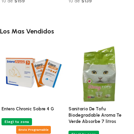
10 de
$159
10 de
$139
Añadir al carrito
Añadir al carrito
Los Mas Vendidos
Entero Chronic Sobre 4 G
Sanitario De Tofu
Biodegradable Aroma Te
Verde Absorbe 7 litros
Elegí tu zona
Envio Programable