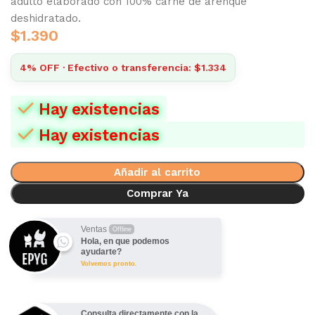
adulto elaborado con 100% carne de arenque
deshidratado.
$
1.390
4% OFF · Efectivo o transferencia: $1.334
Hay existencias
Hay existencias
Añadir al carrito
Comprar Ya
Ventas
Offline
Hola, en que podemos
ayudarte?
Volvemos pronto.
Consulta directamente con la