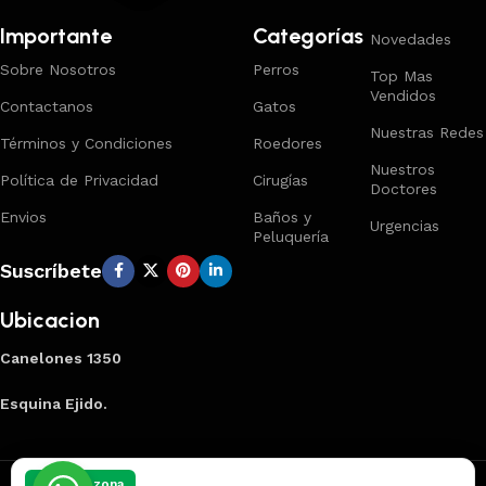
Importante
Categorías
Novedades
Sobre Nosotros
Perros
Top Mas
Vendidos
Contactanos
Gatos
Nuestras Redes
Términos y Condiciones
Roedores
Nuestros
Política de Privacidad
Cirugías
Doctores
Envios
Baños y
Urgencias
Peluquería
Suscríbete
Ubicacion
Canelones 1350
Esquina Ejido.
Creado por
Smart Panel
2025
Marca Registrada
.
Elegí tu zona