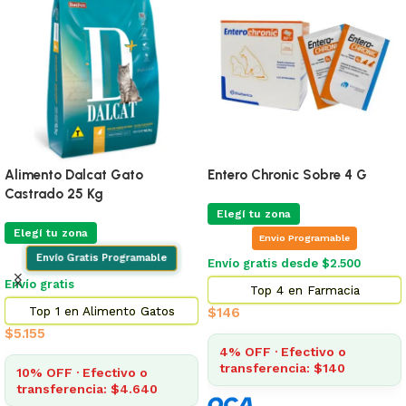
Alimento Dalcat Gato
Entero Chronic Sobre 4 G
Castrado 25 Kg
Elegí tu zona
Elegí tu zona
Envio Programable
Envío Gratis Programable
Envío gratis desde $2.500
Envío gratis
Top 4 en Farmacia
Top 1 en Alimento Gatos
$
146
$
5.155
4% OFF · Efectivo o
transferencia: $140
10% OFF · Efectivo o
transferencia: $4.640