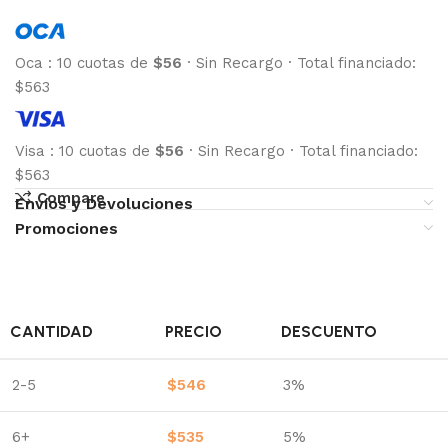
Oca
:
10 cuotas de
$56
·
Sin Recargo
·
Total financiado:
$563
Visa
:
10 cuotas de
$56
·
Sin Recargo
·
Total financiado:
$563
Compare
Envíos y Devoluciones
Promociones
CANTIDAD
PRECIO
DESCUENTO
2-5
$
546
3%
6+
$
535
5%