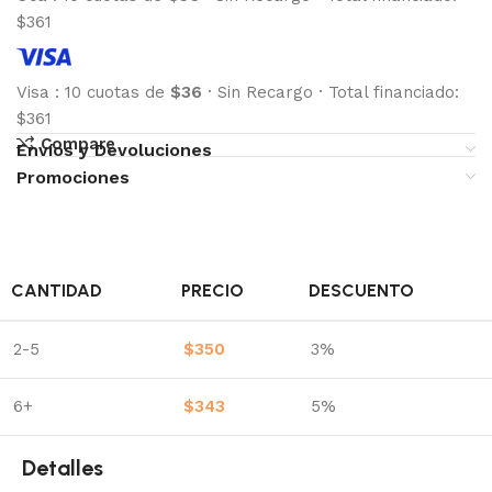
$361
Visa
:
10 cuotas de
$36
·
Sin Recargo
·
Total financiado:
$361
Compare
Envíos y Devoluciones
Promociones
CANTIDAD
PRECIO
DESCUENTO
2-5
$
350
3%
6+
$
343
5%
Detalles