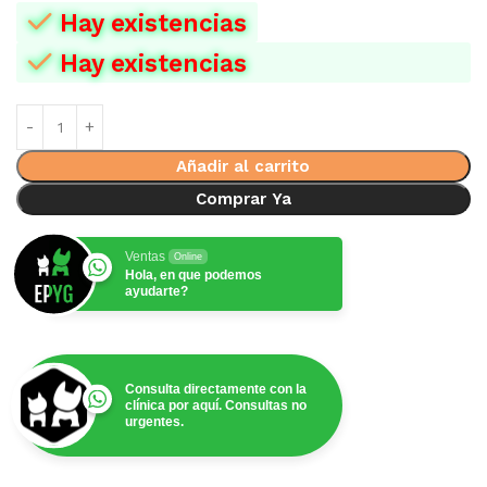
Hay existencias
Hay existencias
Añadir al carrito
Comprar Ya
Ventas
Online
Hola, en que podemos
ayudarte?
Consulta directamente con la
clínica por aquí. Consultas no
urgentes.