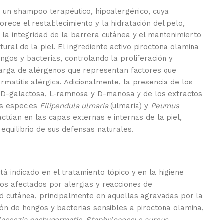
 un shampoo terapéutico, hipoalergénico, cuya
orece el restablecimiento y la hidratación del pelo,
 la integridad de la barrera cutánea y el mantenimiento
atural de la piel. El ingrediente activo piroctona olamina
ngos y bacterias, controlando la proliferación y
carga de alérgenos que representan factores que
rmatitis alérgica. Adicionalmente, la presencia de los
D-galactosa, L-ramnosa y D-manosa y de los extractos
as especies
Filipendula ulmaria
(ulmaria) y
Peumus
actúan en las capas externas e internas de la piel,
 equilibrio de sus defensas naturales.
tá indicado en el tratamiento tópico y en la higiene
os afectados por alergias y reacciones de
ad cutánea, principalmente en aquellas agravadas por la
ión de hongos y bacterias sensibles a piroctona olamina,
lassezia pachydermatis, Staphylococcus aureus,