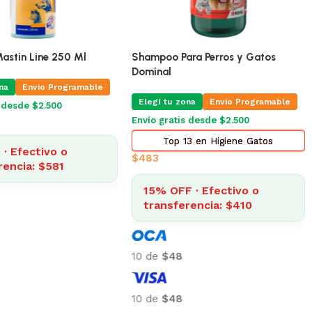
stin Line 250 Ml
Shampoo Para Perros y Gatos
Dominal
na
Envio Programable
Elegí tu zona
Envio Programable
s desde $2.500
Envío gratis desde $2.500
Top 13 en Higiene Gatos
· Efectivo o
$
483
rencia: $581
15% OFF · Efectivo o
transferencia: $410
10 de
$48
10 de
$48