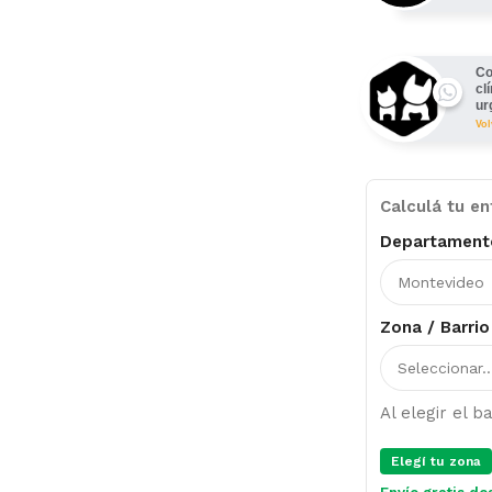
Co
cl
ur
Vo
Calculá tu en
Departament
Zona / Barrio
Al elegir el 
Elegí tu zona