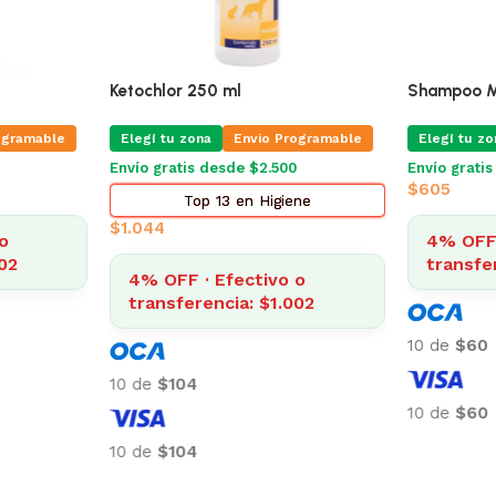
Ketochlor 250 ml
Shampoo Ma
ogramable
Elegí tu zona
Envio Programable
Elegí tu zo
Envío gratis desde $2.500
Envío grati
$
605
Top 13 en Higiene
$
1.044
o
4% OFF 
02
transfe
4% OFF · Efectivo o
transferencia: $1.002
10 de
$60
10 de
$104
10 de
$60
10 de
$104