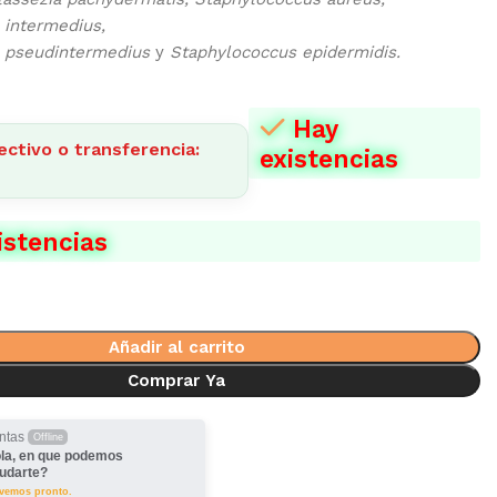
 intermedius,
 pseudintermedius
y
Staphylococcus epidermidis.
Hay
ectivo o transferencia:
existencias
istencias
Añadir al carrito
Comprar Ya
ntas
Offline
la, en que podemos
udarte?
lvemos pronto.