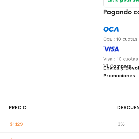
Envío gratis de
Pagando c
Oca
:
10 cuotas
Visa
:
10 cuota
Compare
Envíos y Devo
Promociones
PRECIO
DESCUE
$
1.129
3%