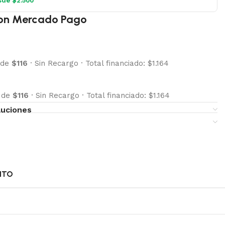
sde $2.500
on Mercado Pago
 de
$116
·
Sin Recargo
·
Total financiado: $1.164
s de
$116
·
Sin Recargo
·
Total financiado: $1.164
luciones
NTO