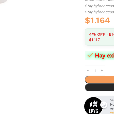
Staphylococcus
Staphylococcus
$
1.164
4% OFF · Ef
$1.117
Hay ex
Ve
Ho
ay
Vo