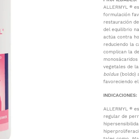
ALLERMYL
es
®
formulación fav
restauración de
del equilibrio n
actúa contra ho
reduciendo la 
complican la de
monosácaridos 
vegetales de l
boldus
(boldo) 
favoreciendo el
INDICACIONES:
ALLERMYL
es
®
regular de perr
hipersensibilid
hiperproliferac
tales como
, Ma