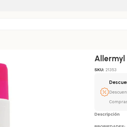
myl Sis 250 Ml
Allermyl
SKU:
21353
Descue
Descuen
Compras
Descripción
PROPIEDADES: