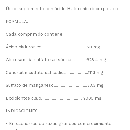
Único suplemento con ácido Hialurónico incorporado.
FÓRMULA:
Cada comprimido contiene:
Ácido hialuronico ………………………………..20 mg
Glucosamida sulfato sal sódica……..…..628.4 mg
Condroitin sulfato sal sódica ………….…..111.1 mg
Sulfato de manganeso………………………..33.3 mg
Excipientes c.s.p…………………………….. 2000 mg
INDICACIONES
• En cachorros de razas grandes con crecimiento