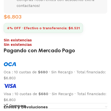
contactanos!
$
6.803
4% OFF · Efectivo o transferencia: $6.531
Sin existencias
Sin existencias
Pagando con Mercado Pago
Oca
:
10 cuotas de
$680
·
Sin Recargo
·
Total financiado:
$6.803
Visa
:
10 cuotas de
$680
·
Sin Recargo
·
Total financiado:
$6.803
Compare
Envíos y Devoluciones