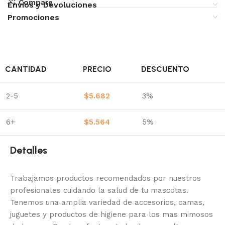
Compare
Envíos y Devoluciones
Promociones
CANTIDAD
PRECIO
DESCUENTO
2-5
$
5.682
3%
6+
$
5.564
5%
Detalles
Trabajamos productos recomendados por nuestros
profesionales cuidando la salud de tu mascotas.
Tenemos una amplia variedad de accesorios, camas,
juguetes y productos de higiene para los mas mimosos