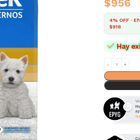
$
956
4% OFF · Ef
$918
Hay ex
Ve
Ho
ay
Vo
Co