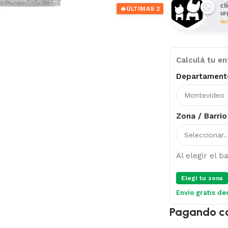
cl
🔥
ÚLTIMAS 2
ur
Vo
Calculá tu en
Departament
Zona / Barrio
Al elegir el 
Elegí tu zona
Envío gratis de
Pagando c