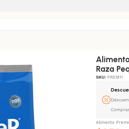
Perro Cachorro Raza Pequeña 2,5 Kg Sabor Pollo
Alimento
Raza Peq
SKU:
PREM11
Descue
Descuen
Compras
Alimento Premi