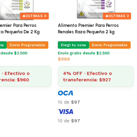
🔥
ÚLTIMAS 3
🔥
ÚLTIMAS 4
remier Hipoalergenico
Alimento Premier Para Perros
 2 Kg
Obesos Raza Pequeña De 2 Kg
na
Envio Programable
Elegí tu zona
Envio Programable
s desde $2.500
Envío gratis desde $2.500
$
1.000
· Efectivo o
4% OFF · Efectivo o
encia: $1.185
transferencia: $960
10 de
$100
10 de
$100