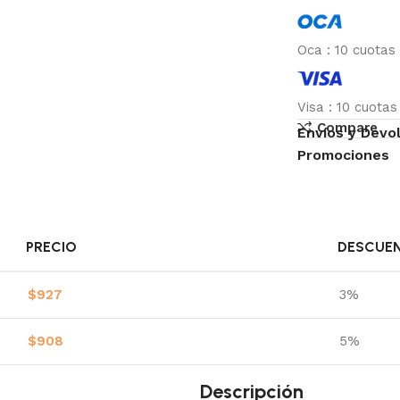
Oca
:
10 cuotas
Visa
:
10 cuota
Compare
Envíos y Devo
Promociones
PRECIO
DESCUE
$
927
3%
$
908
5%
Descripción