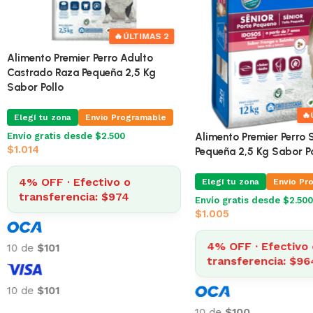
🔥
ÚLTIMA!
🔥
Alimento Premier Renal Para Perros
Alimento Premier Perro 
Raza Pequeña 10 Kg
Castrado Raza Pequeña 
Sabor Pollo
Elegí tu zona
Elegí tu zona
Envio Pr
Envío Gratis Programable
Envío gratis desde $2.500
Envío gratis
$
1.014
$
4.848
4% OFF · Efectivo 
4% OFF · Efectivo o
transferencia: $97
transferencia: $4.654
10 de
$101
10 de
$485
10 de
$101
10 de
$485