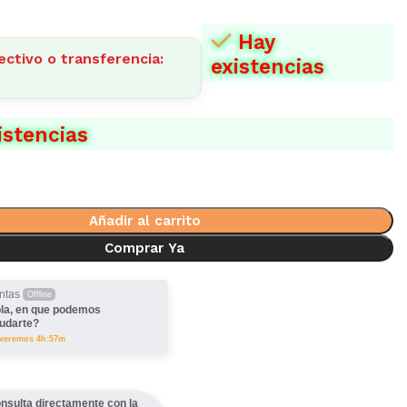
Hay
ectivo o transferencia:
existencias
istencias
Añadir al carrito
Comprar Ya
ntas
Offline
la, en que podemos
udarte?
lveremos 4h:57m
nsulta directamente con la