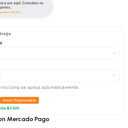
ínica por aquí. Consultas no
gentes.
lveremos 5h:57m
trega
o
barrio/zona se aplica automáticamente.
Envio Programable
sde $2.500
on Mercado Pago