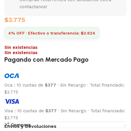
contactanos!
$
3.775
4% OFF · Efectivo o transferencia: $3.624
Sin existencias
Sin existencias
Pagando con Mercado Pago
Oca
:
10 cuotas de
$377
·
Sin Recargo
·
Total financiado:
$3.775
Visa
:
10 cuotas de
$377
·
Sin Recargo
·
Total financiado:
$3.775
Compare
Envíos y Devoluciones