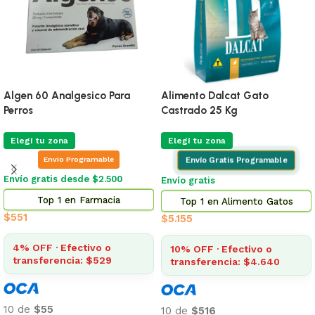
Algen 60 Analgesico Para
Alimento Dalcat Gato
Perros
Castrado 25 Kg
Elegí tu zona
Elegí tu zona
Envio Programable
Envío Gratis Programable
Envío gratis desde $2.500
Envío gratis
Top 1 en Farmacia
Top 1 en Alimento Gatos
$
551
$
5.155
4% OFF · Efectivo o
10% OFF · Efectivo o
transferencia: $529
transferencia: $4.640
10 de
$55
10 de
$516