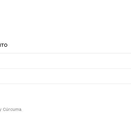
NTO
y Cúrcuma