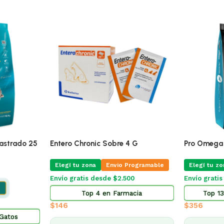
🔥
ÚLTIMAS 2
Pro Omega Cachorro Pequeño 1 Kg
Sanitario De T
Aroma Te Verde
mable
Elegí tu zona
Envio Programable
Elegí tu zona
Envío gratis desde $2.500
Envío gratis de
Top 13 en Alimento Perros
Top 3 en
$
356
$
434