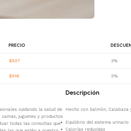
PRECIO
DESCUE
$
527
3%
$
516
5%
Descripción
onales cuidando la salud de
Hecho con Salmón, Calabaza 
 camas, juguetes y productos
Equilibrio del sistema urinario
tuar todas las consultas que
Calorías reducidas
das las que estén a nuestro