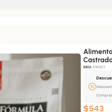
rmula Natural Gato Castrado Salmon 1 Kg
Alimento
Castrado
SKU:
FNGC1
Descue
Descuen
Compras
$
543