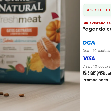
4% OFF · Ef
Sin existencias
Pagando c
Oca
:
10 cuotas
Visa
:
10 cuota
Compare
Envíos y Devo
Promociones