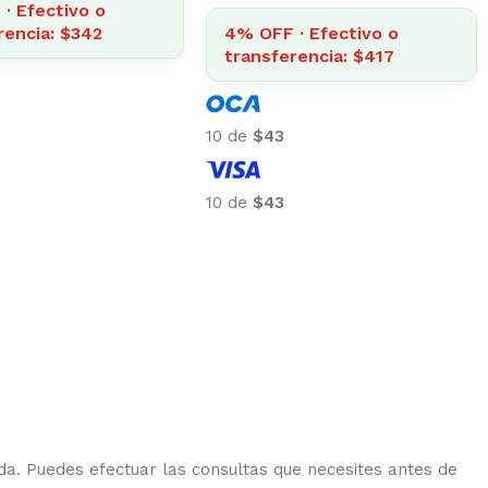
4% OFF · Efectivo o
fectivo o
transferencia: $838
ia: $417
10 de
$87
10
10 de
$87
10
da. Puedes efectuar las consultas que necesites antes de