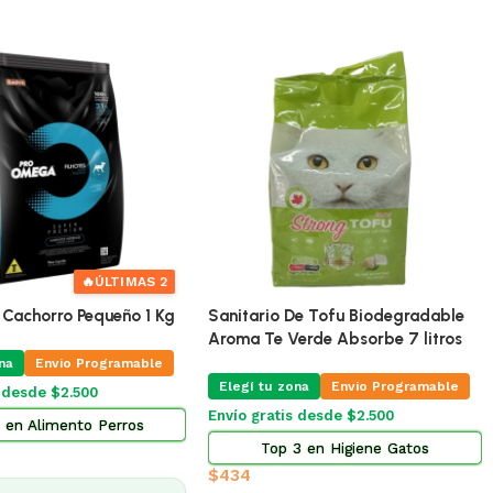
🔥
ÚLTIMAS 2
ofu Biodegradable
Pro Omega Cachorro Pequeño 3 Kg
Ad
 Absorbe 7 litros
X 
Elegí tu zona
Envio Programable
Envio Programable
E
Envío gratis desde $2.500
sde $2.500
En
Top 2 en Alimento Perros
 Higiene Gatos
$
873
$