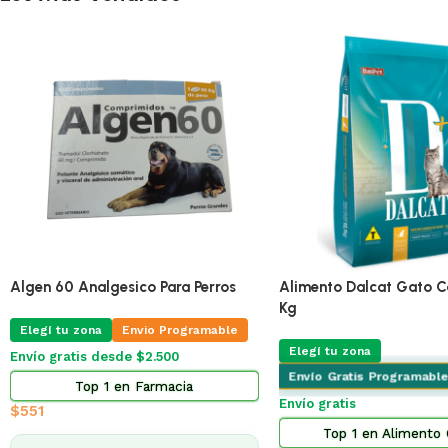
imento Dalcat Gato Castrado 25
Entero Chronic Sobre 4 G
g
Elegí tu zona
Envio Progra
legí tu zona
Envío gratis desde $2.500
nvío Gratis Programable
Top 4 en Farmacia
vío gratis
$
146
Top 1 en Alimento Gatos