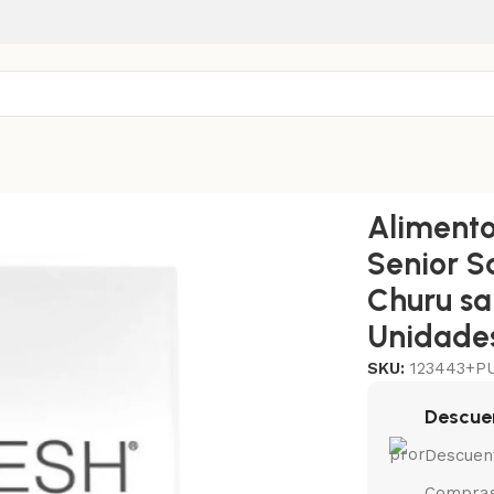
resh Para Gatos Senior Sabor Pollo 1,5 Kg++ Churu sabor Atun
Alimento
Senior S
Churu sa
Unidade
SKU:
123443+P
Descue
Descuen
Compras