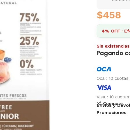
$
458
4% OFF · Ef
Sin existencias
Pagando c
Oca
:
10 cuotas
Visa
:
10 cuota
Compare
Envíos y Devo
Promociones