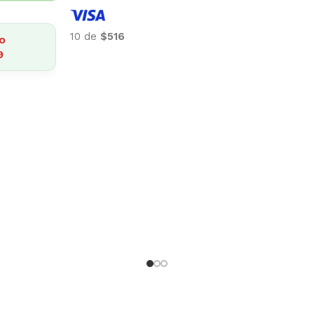
 de
$87
Top 3 en Farmacia
$
322
4% OFF · Efectivo o
transferencia: $309
10 de
$32
10 de
$32