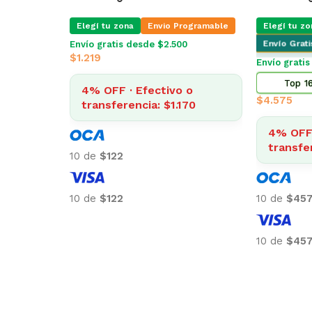
Elegí tu zona
Envio Programable
Elegí tu zo
Envío Grat
Envío gratis desde $2.500
$
1.219
Envío gratis
Top 1
4% OFF · Efectivo o
$
4.575
transferencia: $1.170
4% OFF 
transfe
10 de
$122
10 de
$122
10 de
$45
10 de
$45