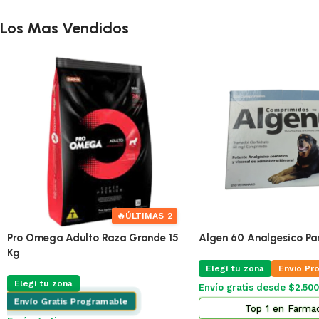
Los Mas Vendidos
🔥
ÚLTIMAS 5
fu Biodegradable
Absorbe 7 litros
Pro Omega Cachorro Pequeño 1 Kg
Pro
Envio Programable
Elegí tu zona
Envio Programable
El
de $2.500
Envío gratis desde $2.500
Env
Higiene Gatos
Top 13 en Alimento Perros
$
356
$
8
ectivo o
4% OFF · Efectivo o
ia: $417
transferencia: $342
10 de
$36
10