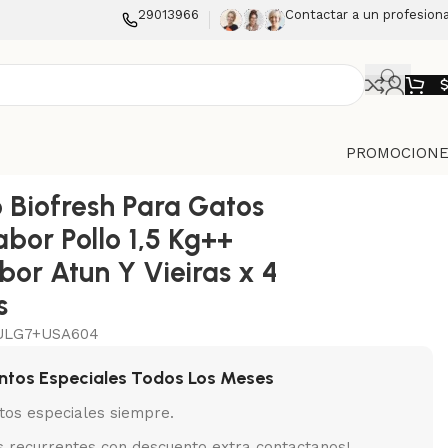
29013966
Contactar a un profesiona
PROMOCIONE
 Y Vieiras x 4 Unidades
 Biofresh Para Gatos
abor Pollo 1,5 Kg++
bor Atun Y Vieiras x 4
s
ULG7+USA604
ntos Especiales Todos Los Meses
tos especiales siempre.
 recurrentes con descuento extra contactanos!