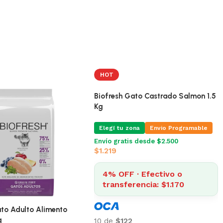
HOT
Biofresh Gato Castrado Salmon 1.5
Kg
Elegí tu zona
Envio Programable
Envío gratis desde $2.500
$
1.219
4% OFF · Efectivo o
transferencia: $1.170
ato Adulto Alimento
g
10 de
$122