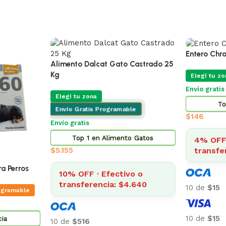
🔥
ÚLTIMAS 5
 Omega Cachorro Pequeño 3 Kg
egí tu zona
Envio Programable
ío gratis desde $2.500
Top 2 en Alimento Perros
73
4% OFF · Efectivo o
transferencia: $838
Adipred Prednisolna 20 Mg Bl
X 10 Comprimidos
 de
$87
Elegí tu zona
Envio Program
Envío gratis desde $2.500