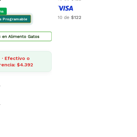
na
10 de
$122
is Programable
6 en Alimento Gatos
· Efectivo o
rencia: $4.392
7
7