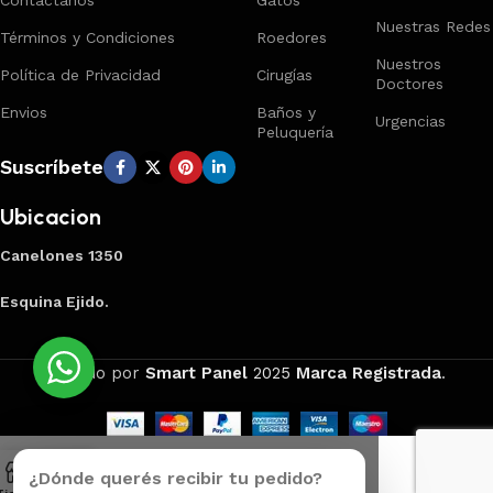
Contactanos
Gatos
Nuestras Redes
Términos y Condiciones
Roedores
Nuestros
Política de Privacidad
Cirugías
Doctores
Envios
Baños y
Urgencias
Peluquería
Suscríbete
Ubicacion
Canelones 1350
Esquina Ejido.
Creado por
Smart Panel
2025
Marca Registrada
.
¿Dónde querés recibir tu pedido?