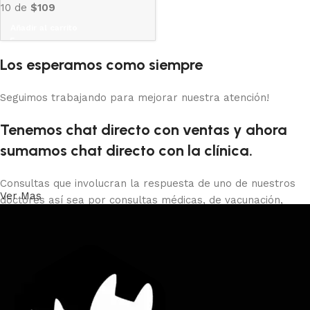
10 de
$109
Añadir al carrito
Los esperamos como siempre
Seguimos trabajando para mejorar nuestra atención!
Tenemos chat directo con ventas y ahora
sumamos chat directo con la clínica.
Consultas que involucran la respuesta de uno de nuestros
Ver Mas
doctores así sea por consultas médicas, de vacunación,
castraciones, certificados de viaje, peluquería o baños debes
comunicarte con la clínica al 29013966 o presencial o con el
whatsapp directo.