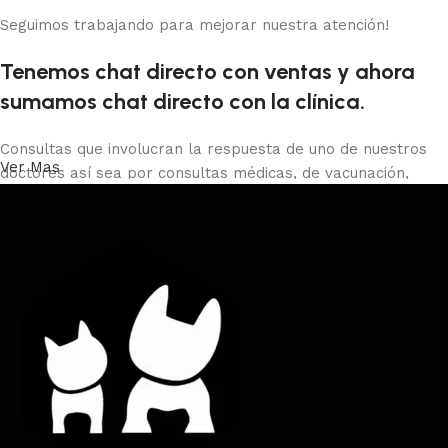
Seguimos trabajando para mejorar nuestra atención!
Tenemos chat directo con ventas y ahora
sumamos chat directo con la clínica.
Consultas que involucran la respuesta de uno de nuestros
Ver Mas
doctores así sea por consultas médicas, de vacunación,
castraciones, certificados de viaje, peluquería o baños debes
comunicarte con la clínica al 29013966 o presencial o con el
whatsapp directo.