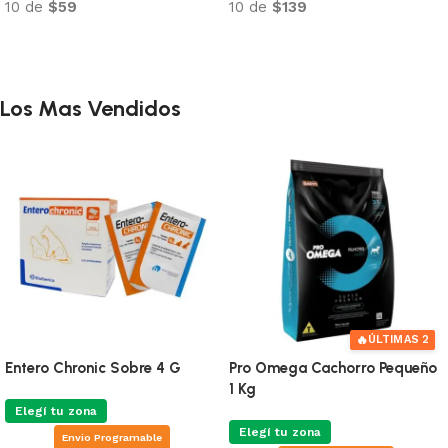
10 de
$59
10 de
$139
Añadir al carrito
Añadir al carrito
Los Mas Vendidos
🔥
ÚLTIMAS 2
Entero Chronic Sobre 4 G
Pro Omega Cachorro Pequeño
1 Kg
Elegí tu zona
Elegí tu zona
Envio Programable