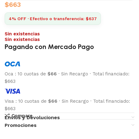
$
663
4% OFF · Efectivo o transferencia: $637
Sin existencias
Sin existencias
Pagando con Mercado Pago
Oca
:
10 cuotas de
$66
·
Sin Recargo
·
Total financiado:
$663
Visa
:
10 cuotas de
$66
·
Sin Recargo
·
Total financiado:
$663
Compare
Envíos y Devoluciones
Promociones