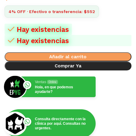
4% OFF · Efectivo o transferencia: $552
Hay existencias
Hay existencias
Añadir al carrito
Comprar Ya
Ventas
Online
Hola, en que podemos
ayudarte?
Consulta directamente con la
clínica por aquí. Consultas no
urgentes.