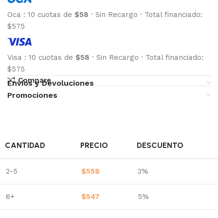
Oca
:
10 cuotas de
$58
·
Sin Recargo
·
Total financiado:
$575
Visa
:
10 cuotas de
$58
·
Sin Recargo
·
Total financiado:
$575
Compare
Envíos y Devoluciones
Promociones
CANTIDAD
PRECIO
DESCUENTO
2-5
$
558
3%
6+
$
547
5%