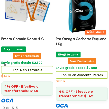
🔥
ÚLTIMAS 4
Entero Chronic Sobre 4 G
Pro Omega Cachorro Pequeño
1 Kg
Elegí tu zona
Elegí tu zona
Envio Programable
Envio Programable
Envío gratis desde $2.500
Envío gratis desde $2.500
Top 4 en Farmacia
Top 13 en Alimento Perros
$
146
$
356
4% OFF · Efectivo o
transferencia: $140
4% OFF · Efectivo o
transferencia: $342
10 de
$15