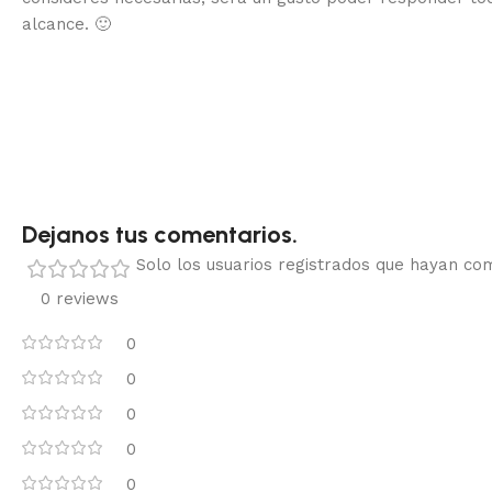
alcance.
🙂
Dejanos tus comentarios.
Solo los usuarios registrados que hayan c
0 reviews
0
0
0
0
0