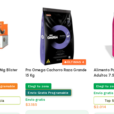
🔥
ÚLTIMAS 4
Mg Blister
Pro Omega Cachorro Raza Grande
Alimento Pa
15 Kg
Adultos 7.
ogramable
Elegí tu zona
Elegí tu zo
Envío Gratis Programable
Envío grati
Envío gratis
cia
Top 5
$
3.185
$
2.014