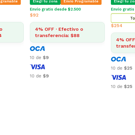
mable
Elegí tu zona
Envio Programable
Elegí tu zona
Envío gratis desde $2.500
Envío gratis des
$
702
$
92
4% OFF · Efectivo o
4% OFF · E
transferencia: $674
transferenc
10 de
$70
10 de
$9
10 de
$70
10 de
$9