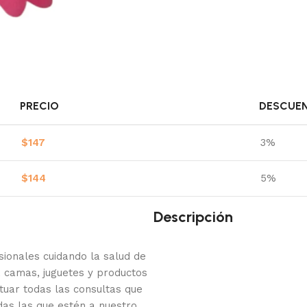
PRECIO
DESCUE
$
147
3%
$
144
5%
Descripción
onales cuidando la salud de
 camas, juguetes y productos
tuar todas las consultas que
das las que estén a nuestro