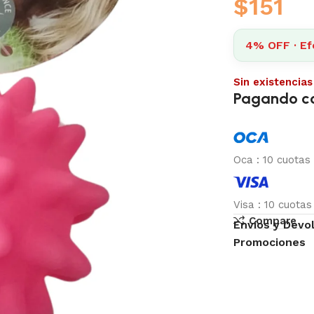
$
151
4% OFF · Ef
Sin existencias
Pagando c
Oca
:
10 cuotas
Visa
:
10 cuota
Compare
Envíos y Devo
Promociones