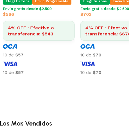
legí tu zona
Envio Programable
Elegí tu zona
Envio Progra
vío gratis desde $2.500
Envío gratis desde $2.500
273
$
566
4% OFF · Efectivo o
4% OFF · Efectivo o
transferencia: $262
transferencia: $543
 de
$27
10 de
$57
 de
$27
10 de
$57
Los Mas Vendidos