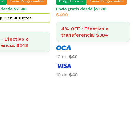
Envio Programable
Elegí tu zona
Envio Programable
E
de $2.500
Envío gratis desde $2.500
En
$
Top 2 en Juguetes
$
254
fectivo o
ia: $88
4% OFF · Efectivo o
transferencia: $243
10
10 de
$25
10
10 de
$25