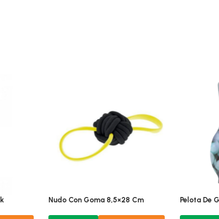
zul
Cocodrilo Stuffless Stick
Nudo Con Gom