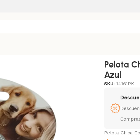
l
Pelota C
Azul
SKU:
14161PK
Descue
Descuen
Compras
Pelota Chica Co