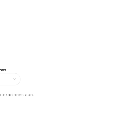
nes
aloraciones aún.