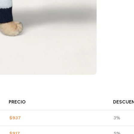
PRECIO
DESCUE
$
937
3%
$
917
5%