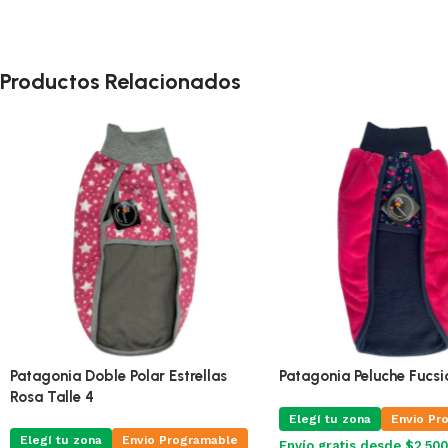
Productos Relacionados
Patagonia Doble Polar Estrellas
Patagonia Peluche Fucsia
Rosa Talle 4
Elegí tu zona
Envio Pr
Elegí tu zona
Envio Programable
Envío gratis desde $2.500