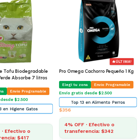
ra Gatos Equilibrio
Toracard Torasemida 0,6 % 10 Ml
5 Kg
Elegí tu zona
Envio Programable
na
Envio Programable
Envío gratis desde $2.500
s desde $2.500
Top 2 en Farmacia
 en Alimento Gatos
$
1.000
4% OFF · Efectivo o
· Efectivo o
transferencia: $960
rencia: $1.934