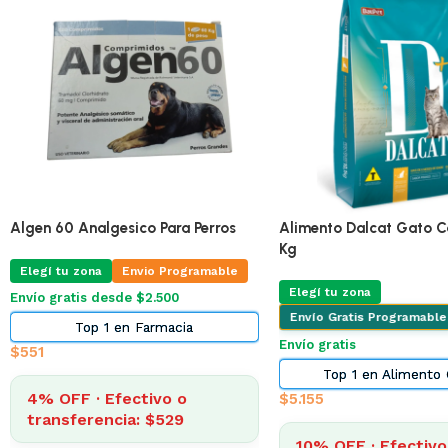
🔥
ÚLTIMA!
Pro Omega Cachorro Pequeño 3 Kg
Adipred Prednisolna 20 
X 10 Comprimidos
Elegí tu zona
Envio Programable
Elegí tu zona
Envio Pr
Envío gratis desde $2.500
Envío gratis desde $2.500
Top 2 en Alimento Perros
Top 3 en Farma
$
873
$
322
4% OFF · Efectivo o
transferencia: $838
4% OFF · Efectivo 
transferencia: $30