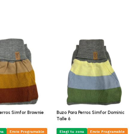
Perros Simfor Brownie
Buzo Para Perros Simfor Dominic
Talle 6
na
Envio Programable
Elegí tu zona
Envio Programable