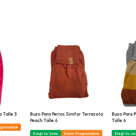
 Talle 5
Buzo Para Perros Simfor Terracota
Buzo Para 
Peach Talle 6
Talle 6
ogramable
Elegí tu zona
Envio Programable
Elegí tu zo