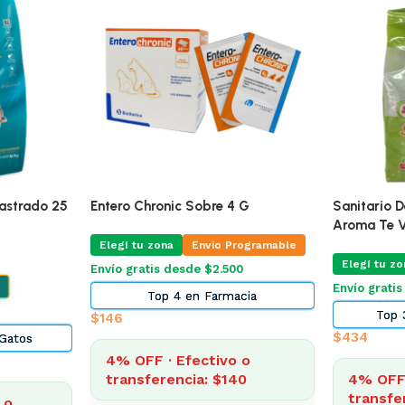
🔥
ÚLTIMAS 2
Mg Blister
Pro Omega Cachorro Raza Grande
Alimento Pa
15 Kg
Adultos 7.
ogramable
Elegí tu zona
Elegí tu zo
Envío Gratis Programable
Envío grati
Envío gratis
cia
Top 5
$
3.185
$
2.014
4% OFF · Efectivo o
o
4% OFF 
transferencia: $3.057
9
transfe