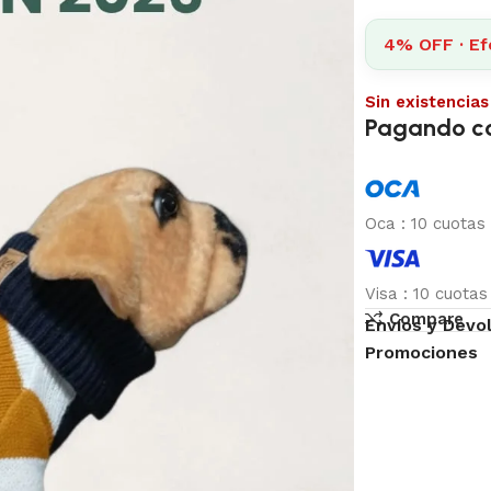
4% OFF · Ef
Sin existencias
Pagando c
Oca
:
10 cuotas
Visa
:
10 cuota
Compare
Envíos y Devo
Promociones